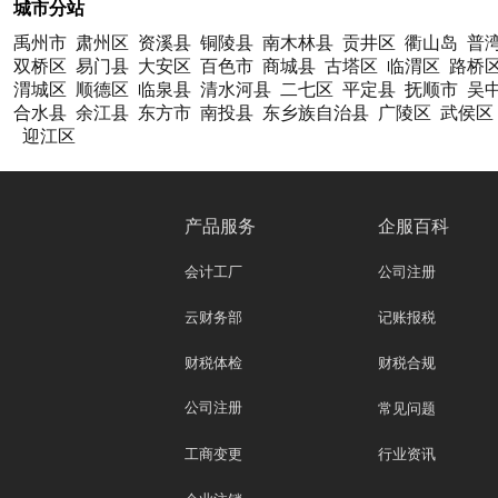
城市分站
禹州市
肃州区
资溪县
铜陵县
南木林县
贡井区
衢山岛
普
双桥区
易门县
大安区
百色市
商城县
古塔区
临渭区
路桥
渭城区
顺德区
临泉县
清水河县
二七区
平定县
抚顺市
吴
合水县
余江县
东方市
南投县
东乡族自治县
广陵区
武侯区
迎江区
产品服务
企服百科
会计工厂
公司注册
云财务部
记账报税
财税体检
财税合规
公司注册
常见问题
工商变更
行业资讯