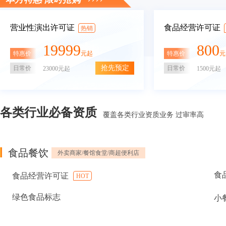
营业性演出许可证
食品经营许可证
热销
19999
800
特惠价
特惠价
元起
元
抢先预定
日常价
日常价
23000元起
1500元起
各类行业必备资质
覆盖各类行业资质业务 过审率高
食品餐饮
外卖商家/餐馆食堂/商超便利店
食
食品经营许可证
HOT
绿色食品标志
小