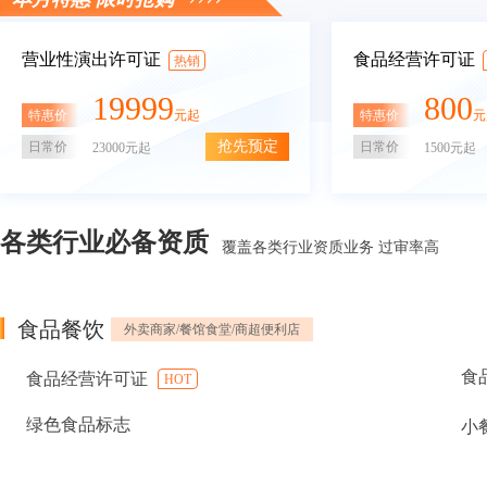
营业性演出许可证
食品经营许可证
热销
19999
800
特惠价
特惠价
元起
元
抢先预定
日常价
日常价
23000元起
1500元起
各类行业必备资质
覆盖各类行业资质业务 过审率高
食品餐饮
外卖商家/餐馆食堂/商超便利店
食
食品经营许可证
HOT
绿色食品标志
小