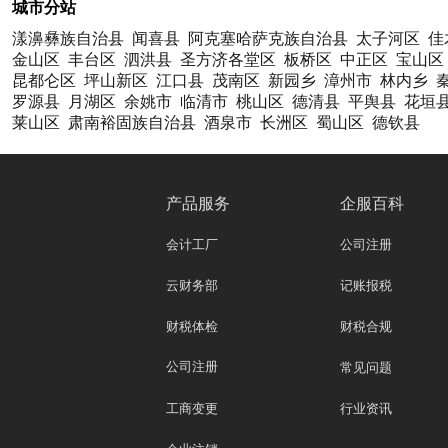
城市分站
漾濞彝族自治县
闻喜县
阿克塞哈萨克族自治县
太子河区
佳
金山区
丰台区
泗洪县
圣方济各堂区
板桥区
中正区
宝山区
昆都仑区
坪山新区
江口县
茂南区
新园乡
漳州市
林内乡
罗源县
月湖区
余姚市
临清市
桃山区
德清县
平舆县
花垣
莱山区
肃南裕固族自治县
酒泉市
长洲区
蜀山区
德钦县
产品服务
企服百科
会计工厂
公司注册
云财务部
记账报税
财税体检
财税合规
公司注册
常见问题
工商变更
行业资讯