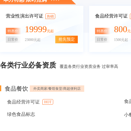
营业性演出许可证
食品经营许可证
热销
19999
800
特惠价
特惠价
元起
元
抢先预定
日常价
日常价
23000元起
1500元起
各类行业必备资质
覆盖各类行业资质业务 过审率高
食品餐饮
外卖商家/餐馆食堂/商超便利店
食
食品经营许可证
HOT
绿色食品标志
小