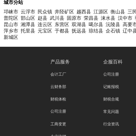
城市分站
邛崃市
云浮市
民众镇
井陉矿区
越西县
江源区
衡山县
三
普陀区
邯山区
赵县
武川县
固原市
荣昌县
涞水县
汉中市
昆山市
湘潭县
连云区
东营区
双湖县
噶尔县
沅陵县
高要
萍乡市
托里县
元宝区
于都县
抚远县
琼结县
企石镇
辽中
新城区
产品服务
企服百科
会计工厂
公司注册
云财务部
记账报税
财税体检
财税合规
公司注册
常见问题
工商变更
行业资讯