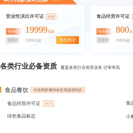
营业性演出许可证
食品经营许可证
热销
19999
800
特惠价
特惠价
元起
元
抢先预定
日常价
日常价
23000元起
1500元起
各类行业必备资质
覆盖各类行业资质业务 过审率高
食品餐饮
外卖商家/餐馆食堂/商超便利店
食
食品经营许可证
HOT
绿色食品标志
小