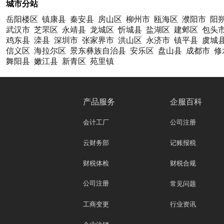
城市分站
岳阳楼区
镇康县
秦安县
房山区
柳州市
瓯海区
濮阳市
阳
武汉市
芝罘区
永靖县
龙城区
忻城县
盐湖区
建邺区
包头
鸡东县
滦县
深圳市
张家界市
洪山区
永济市
镇平县
虞城
信义区
海拉尔区
景东彝族自治县
安乐区
盘山县
成都市
修
舞阳县
嫩江县
新青区
苑里镇
产品服务
企服百科
会计工厂
公司注册
云财务部
记账报税
财税体检
财税合规
公司注册
常见问题
工商变更
行业资讯