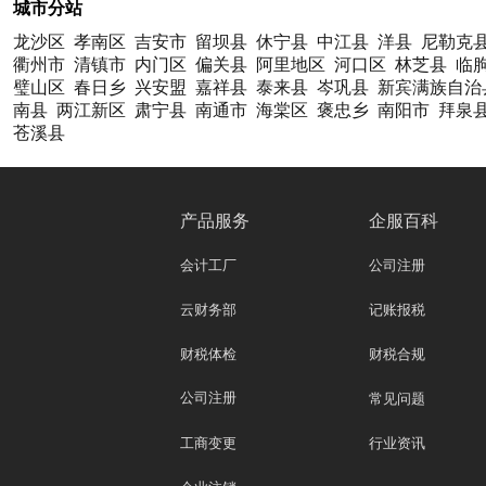
城市分站
龙沙区
孝南区
吉安市
留坝县
休宁县
中江县
洋县
尼勒克
衢州市
清镇市
内门区
偏关县
阿里地区
河口区
林芝县
临
璧山区
春日乡
兴安盟
嘉祥县
泰来县
岑巩县
新宾满族自治
南县
两江新区
肃宁县
南通市
海棠区
褒忠乡
南阳市
拜泉
苍溪县
产品服务
企服百科
会计工厂
公司注册
云财务部
记账报税
财税体检
财税合规
公司注册
常见问题
工商变更
行业资讯