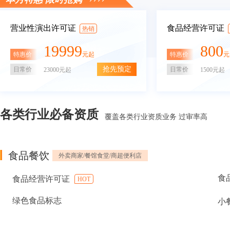
营业性演出许可证
食品经营许可证
热销
19999
800
特惠价
特惠价
元起
元
抢先预定
日常价
日常价
23000元起
1500元起
各类行业必备资质
覆盖各类行业资质业务 过审率高
食品餐饮
外卖商家/餐馆食堂/商超便利店
食
食品经营许可证
HOT
绿色食品标志
小