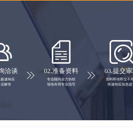
询洽谈
02.
准备资料
03.
提交审


队极速响应
专业顾问全力协助
资料即传即交不
专业解答
场地布局专业指导
快速响应加急提