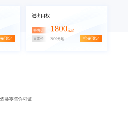
进出口权
1800
特惠价
元起
先预定
抢先预定
日常价
2000元起
酒类零售许可证