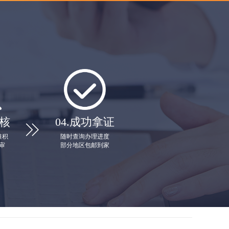
核
04.
成功拿证

堆积
随时查询办理进度
审
部分地区包邮到家