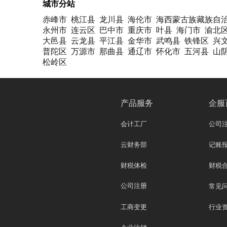
城市分站
赤峰市
桃江县
龙川县
海伦市
海西蒙古族藏族自
永州市
连云区
巴中市
重庆市
叶县
海门市
渝北
大邑县
云龙县
平江县
金华市
武鸣县
铁锋区
兴
普陀区
万源市
那曲县
通辽市
怀化市
五河县
山
松岭区
产品服务
企服
会计工厂
公司
云财务部
记账
财税体检
财税
公司注册
常见
工商变更
行业