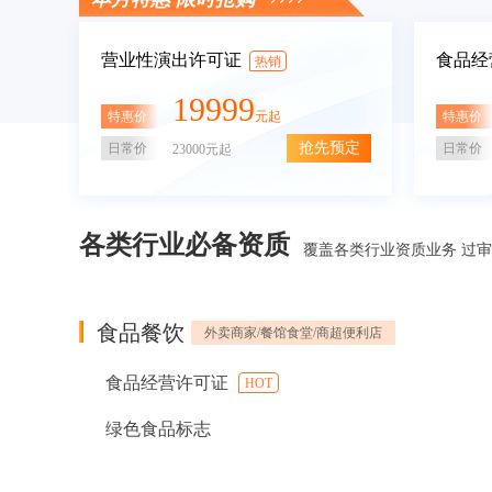
营业性演出许可证
食品经
热销
19999
特惠价
特惠价
元起
抢先预定
日常价
日常价
23000元起
各类行业必备资质
覆盖各类行业资质业务 过
食品餐饮
外卖商家/餐馆食堂/商超便利店
食品经营许可证
HOT
绿色食品标志