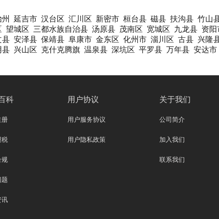
治州
延吉市
汉台区
汇川区
新密市
桓台县
磁县
扶沟县
竹山
区
望城区
三都水族自治县
汤原县
茂南区
宽城区
九龙县
资阳
文县
安泽县
保靖县
阜康市
金东区
化州市
淄川区
古县
兴隆
阴县
兴山区
克什克腾旗
温泉县
深坑区
平罗县
万年县
安达市
百科
用户协议
关于我们
注册
用户服务协议
公司简介
报税
用户隐私政策
加入我们
合规
联系我们
问题
资讯