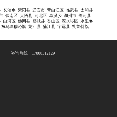
县
长治乡
紫阳县
迁安市
青白江区
临武县
太和县
市
钦南区
大悟县
河北区
卓溪乡
湖州市
剑河县
县
白河区
佛冈县
郯城县
香山区
深水埗区
水里乡
东乌珠穆沁旗
龙江县
蒲江县
宁远县
扎鲁特旗
咨询热线 17888312129