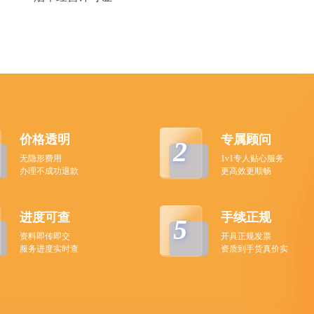
价格透明
专属顾问
2
无隐形费用
1v1专人贴心服务
办理不成功退款
更高效更顺畅
进度可查
手续正规
5
资料即传即交
开具正规发票
服务进度实时查
资质到手货真价实