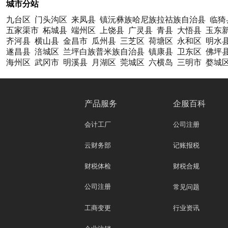
城市分站
九台区
门头沟区
来凤县
镇沅彝族哈尼族拉祜族自治县
临猗
五家渠市
柘城县
端州区
上饶县
广灵县
青县
大悟县
玉东
齐河县
横山县
金昌市
瓜州县
三芝区
荷塘区
永和区
明水
遂昌县
涪城区
兰坪白族普米族自治县
镇康县
卫东区
佛坪
海州区
武冈市
明溪县
月湖区
莞城区
六横岛
三明市
婺城
产品服务
企服百科
会计工厂
公司注册
云财务部
记账报税
财税体检
财税合规
公司注册
常见问题
工商变更
行业资讯