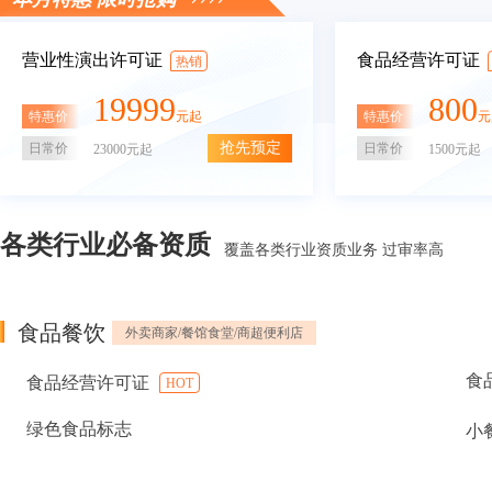
营业性演出许可证
食品经营许可证
热销
19999
800
特惠价
特惠价
元起
元
抢先预定
日常价
日常价
23000元起
1500元起
各类行业必备资质
覆盖各类行业资质业务 过审率高
食品餐饮
外卖商家/餐馆食堂/商超便利店
食
食品经营许可证
HOT
绿色食品标志
小