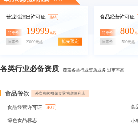
营业性演出许可证
食品经营许可证
热销
19999
800
特惠价
特惠价
元起
元
抢先预定
日常价
日常价
23000元起
1500元起
各类行业必备资质
覆盖各类行业资质业务 过审率高
食品餐饮
外卖商家/餐馆食堂/商超便利店
食
食品经营许可证
HOT
绿色食品标志
小