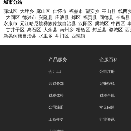
城市分站
驿城区
大埤乡
麻山区
仁怀市
福鼎市
望安乡
巫山县
线西
大同区
德兴市
兴隆县
庄浪县
郊区
福贡县
同德县
长岛县
永康市
元江哈尼族彝族傣族自治县
汉阳区
樊城区
中西区
甘井子区
离石区
大余县
南州乡
梧栖区
封丘县
婺城区
西
新晃侗族自治县
水里乡
斗门区
西螺镇
产品服务
企服百科
会计工厂
公司注册
云财务部
记账报税
财税体检
财税合规
公司注册
常见问题
工商变更
行业资讯