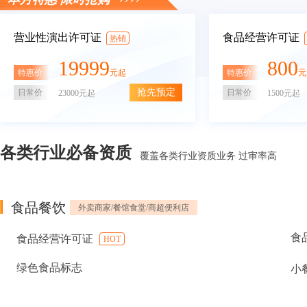
营业性演出许可证
食品经营许可证
热销
19999
800
特惠价
特惠价
元起
元
抢先预定
日常价
日常价
23000元起
1500元起
各类行业必备资质
覆盖各类行业资质业务 过审率高
食品餐饮
外卖商家/餐馆食堂/商超便利店
食
食品经营许可证
HOT
绿色食品标志
小