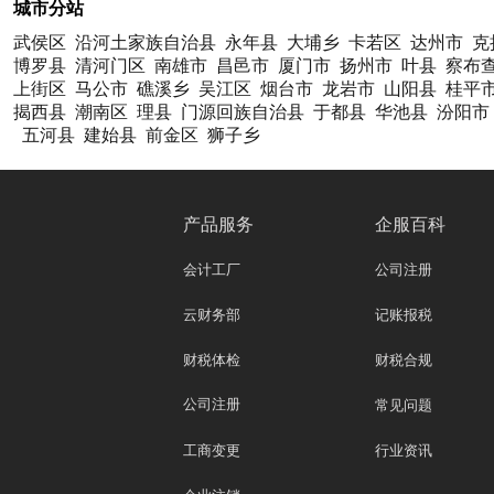
城市分站
武侯区
沿河土家族自治县
永年县
大埔乡
卡若区
达州市
克
博罗县
清河门区
南雄市
昌邑市
厦门市
扬州市
叶县
察布
上街区
马公市
礁溪乡
吴江区
烟台市
龙岩市
山阳县
桂平
揭西县
潮南区
理县
门源回族自治县
于都县
华池县
汾阳市
五河县
建始县
前金区
狮子乡
产品服务
企服百科
会计工厂
公司注册
云财务部
记账报税
财税体检
财税合规
公司注册
常见问题
工商变更
行业资讯