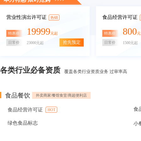
营业性演出许可证
食品经营许可证
热销
19999
800
特惠价
特惠价
元起
元
抢先预定
日常价
日常价
23000元起
1500元起
各类行业必备资质
覆盖各类行业资质业务 过审率高
食品餐饮
外卖商家/餐馆食堂/商超便利店
食
食品经营许可证
HOT
绿色食品标志
小