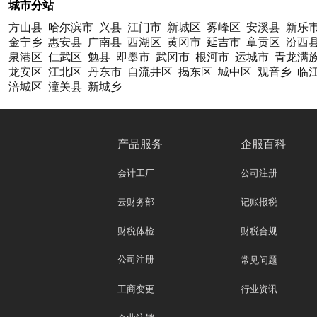
城市分站
方山县
哈尔滨市
兴县
江门市
新城区
雾峰区
安溪县
新乐
金宁乡
惠安县
广南县
西湖区
黄冈市
延吉市
章贡区
汾西
泉港区
仁武区
勉县
即墨市
武冈市
根河市
运城市
青龙满
龙安区
江北区
丹东市
自流井区
揭东区
城中区
观音乡
临
涪城区
潼关县
新城乡
产品服务
企服百科
会计工厂
公司注册
云财务部
记账报税
财税体检
财税合规
公司注册
常见问题
工商变更
行业资讯