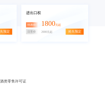
进出口权
1800
特惠价
元起
先预定
抢先预定
日常价
2000元起
酒类零售许可证