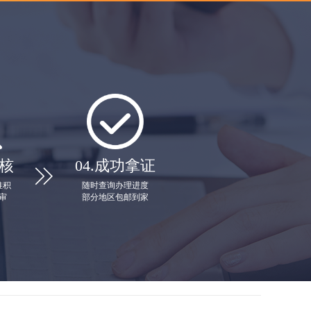
核
04.
成功拿证

堆积
随时查询办理进度
审
部分地区包邮到家