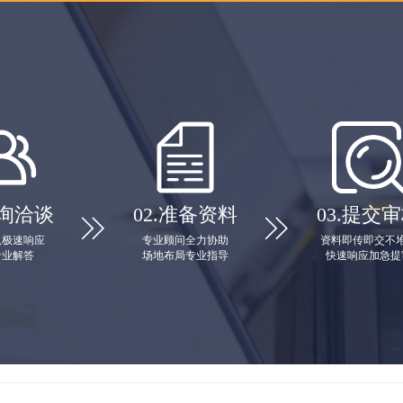
询洽谈
02.
准备资料
03.
提交审


队极速响应
专业顾问全力协助
资料即传即交不
专业解答
场地布局专业指导
快速响应加急提