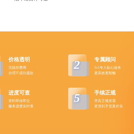
价格透明
专属顾问
2
无隐形费用
1v1专人贴心服务
办理不成功退款
更高效更顺畅
进度可查
手续正规
5
资料即传即交
开具正规发票
服务进度实时查
资质到手货真价实