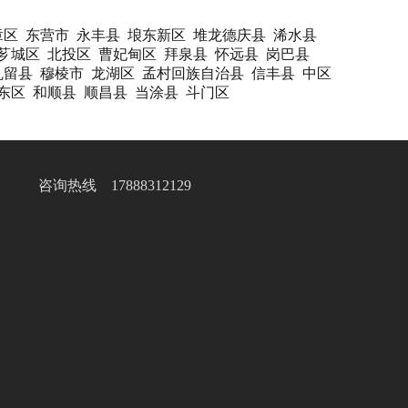
章区
东营市
永丰县
埌东新区
堆龙德庆县
浠水县
芗城区
北投区
曹妃甸区
拜泉县
怀远县
岗巴县
巩留县
穆棱市
龙湖区
孟村回族自治县
信丰县
中区
东区
和顺县
顺昌县
当涂县
斗门区
咨询热线 17888312129