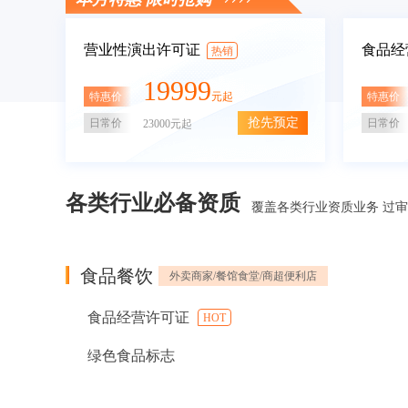
营业性演出许可证
食品经
热销
19999
特惠价
特惠价
元起
抢先预定
日常价
日常价
23000元起
各类行业必备资质
覆盖各类行业资质业务 过
食品餐饮
外卖商家/餐馆食堂/商超便利店
食品经营许可证
HOT
绿色食品标志