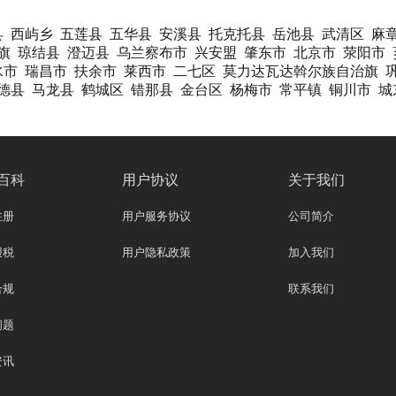
县
西屿乡
五莲县
五华县
安溪县
托克托县
岳池县
武清区
麻
旗
琼结县
澄迈县
乌兰察布市
兴安盟
肇东市
北京市
荥阳市
水市
瑞昌市
扶余市
莱西市
二七区
莫力达瓦达斡尔族自治旗
德县
马龙县
鹤城区
错那县
金台区
杨梅市
常平镇
铜川市
城
百科
用户协议
关于我们
注册
用户服务协议
公司简介
报税
用户隐私政策
加入我们
合规
联系我们
问题
资讯