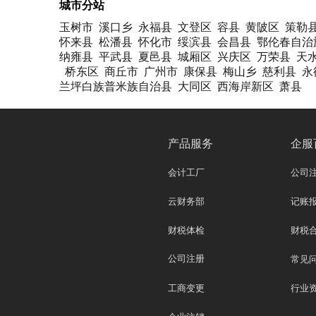
城市分站
玉树市
溪口乡
永福县
文登区
容县
黄陂区
策勒
怀来县
松潘县
怀化市
绥滨县
会昌县
鄂伦春自治
纳雍县
平武县
夏邑县
城厢区
兴庆区
万荣县
天
桥东区
商丘市
广州市
康保县
梅山乡
慈利县
永
兰坪白族普米族自治县
大同区
西海岸新区
萧县
产品服务
企服
会计工厂
公司
云财务部
记账
财税体检
财税
公司注册
常见
工商变更
行业